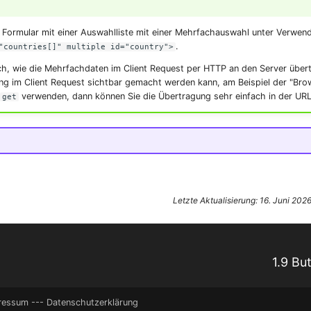
in Formular mit einer Auswahlliste mit einer Mehrfachauswahl unter Verwe
.
"countries[]" multiple id="country">
h, wie die Mehrfachdaten im Client Request per HTTP an den Server übert
g im Client Request sichtbar gemacht werden kann, am Beispiel der "Brow
verwenden, dann können Sie die Übertragung sehr einfach in der UR
get
Letzte Aktualisierung: 16. Juni 202
1.9 Bu
ressum
---
Datenschutzerklärung