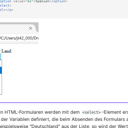
option
value
=
"es"
>
Spanien
</
option
>
elect
>
el
></
p
>
 in HTML-Formularen werden mit dem
-Element ers
<select>
der Variablen definiert, die beim Absenden des Formulars 
eispielsweise "Deutschland" aus der Liste, so wird der Wert