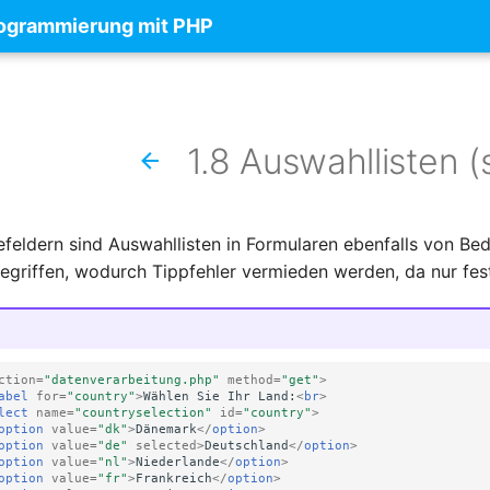
rogrammierung mit PHP
1.8 Auswahllisten (
feldern sind Auswahllisten in Formularen ebenfalls von Be
Begriffen, wodurch Tippfehler vermieden werden, da nur fe
ction
=
"datenverarbeitung.php"
method
=
"get"
>
abel
for
=
"country"
>
Wählen Sie Ihr Land:
<
br
>
lect
name
=
"countryselection"
id
=
"country"
>
option
value
=
"dk"
>
Dänemark
</
option
>
option
value
=
"de"
selected
>
Deutschland
</
option
>
option
value
=
"nl"
>
Niederlande
</
option
>
option
value
=
"fr"
>
Frankreich
</
option
>