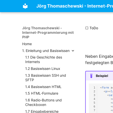
Jörg Thomaschewski - Internet-P
Jörg Thomaschewski -
☐ ToDo
Internet-Programmierung mit
PHP
Home
1. Einleitung und Basiswissen
Neben Eingabe
1.1 Die Geschichte des
Internets
festgelegten 
1.2 Basiswissen Linux
1.3 Basiswissen SSH und
Beispiel
SFTP
1.4 Basiswissen HTML
 1
<
form
a
 2
<
p
><
l
1.5 HTML-Formulare
 3
<
se
 4
<
1.6 Radio-Buttons und
 5
<
Checkboxen
 6
<
 7
<
1.7 Eingabebereiche