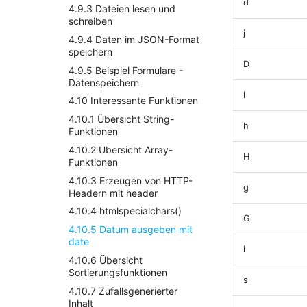
d
4.9.3 Dateien lesen und
schreiben
j
4.9.4 Daten im JSON-Format
speichern
D
4.9.5 Beispiel Formulare -
Datenspeichern
l
4.10 Interessante Funktionen
4.10.1 Übersicht String-
h
Funktionen
4.10.2 Übersicht Array-
H
Funktionen
4.10.3 Erzeugen von HTTP-
g
Headern mit header
4.10.4 htmlspecialchars()
G
4.10.5 Datum ausgeben mit
date
i
4.10.6 Übersicht
Sortierungsfunktionen
s
4.10.7 Zufallsgenerierter
Inhalt