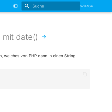
Tafel-Style
Suche wird initialisiert
mit date()
, welches von PHP dann in einen String
;