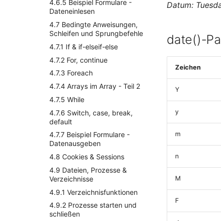
4.6.5 Beispiel Formulare -
Datum: Tuesda
Dateneinlesen
4.7 Bedingte Anweisungen,
Schleifen und Sprungbefehle
date()-P
4.7.1 If & if-elseif-else
4.7.2 For, continue
Zeichen
4.7.3 Foreach
4.7.4 Arrays im Array - Teil 2
Y
4.7.5 While
y
4.7.6 Switch, case, break,
default
m
4.7.7 Beispiel Formulare -
Datenausgeben
4.8 Cookies & Sessions
n
4.9 Dateien, Prozesse &
Verzeichnisse
M
4.9.1 Verzeichnisfunktionen
F
4.9.2 Prozesse starten und
schließen