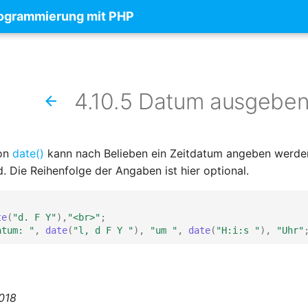
rogrammierung mit PHP
4.10.5 Datum ausgeben 
ion
date()
kann nach Belieben ein Zeitdatum angeben werden
d. Die Reihenfolge der Angaben ist hier optional.
te
(
"d. F Y"
),
"<br>"
;
atum: "
,
date
(
"l, d F Y "
),
"um "
,
date
(
"H:i:s "
),
"Uhr"
2018