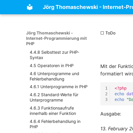
Kapitel HTTP
Kontextzuordnung
4.4.4 Funktionen empty und
Jörg Thomaschewski - Internet-P
isset
2.6 Zusammenfassung Kapitel
3.3.6 Beispiel Server Tokens
HTTP
und Server Signature
4.4.5 Einbetten von
Programmteilen
3.3.7 Beispiel Limit Request
4.4.6 Fehlerausgabe auf dem
3.3.8 Beispiel Header
Jörg Thomaschewski -
☐ ToDo
Browser
Internet-Programmierung mit
3.3.9 Beispiel Zugangsschutz
PHP
4.4.7 Debugging
3.3.10 Selbsttest zu Apache
4.4.8 Selbsttest zur PHP-
Konfiguration
Syntax
3.4 Der nginx Webserver
4.5 Operatoren in PHP
Mit der Funkt
3.5 Der node.js Webserver
formatiert wir
4.6 Unterprogramme und
3.6 Aufgabe zum Kapitel
Fehlerbehandlung
Webserver
4.6.1 Unterprogramme in PHP
1
<?php
3.7 Zusammenfassung Kapitel
2
echo
da
4.6.2 Standard-Werte für
Webserver Übersicht
3
echo
"D
Unterprogramme
4.6.3 Funktionsaufrufe
innerhalb einer Funktion
Ausgabe:
4.6.4 Fehlerbehandlung in
PHP
13. February 