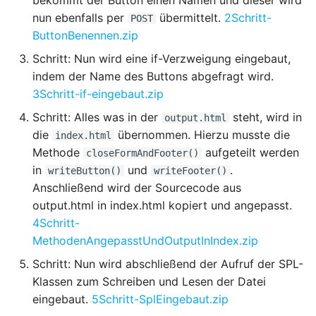
bekommt der Button einen Namen und dieser wird
2.2.5 HTTP-Response
nun ebenfalls per
übermittelt.
2Schritt-
POST
3.3.4 Direktiven und
4.4.1 Ausgabe von Text
ButtonBenennen.zip
Modulzuordnung
2.2.6 Selbsttest zu HTTP 1.1
Schritt: Nun wird eine if-Verzweigung eingebaut,
4.4.2 Konstanten
indem der Name des Buttons abgefragt wird.
3.3.5 Direktiven und
2.3 HTTP/2
3Schritt-if-eingebaut.zip
Kontextzuordnung
4.4.3 Vordefinierte
2.4 HTTP/3
Schritt: Alles was in der
steht, wird in
Variablen
output.html
3.3.6 Beispiel Server
die
übernommen. Hierzu musste die
index.html
Tokens und Server
2.5 Selbsttest zum
Methode
aufgeteilt werden
4.4.4 Funktionen empty und
closeFormAndFooter()
Signature
gesamten Kapitel HTTP
in
und
.
isset
writeButton()
writeFooter()
Anschließend wird der Sourcecode aus
3.3.7 Beispiel Limit Request
2.6 Zusammenfassung
4.4.5 Einbetten von
output.html in index.html kopiert und angepasst.
Kapitel HTTP
Programmteilen
4Schritt-
3.3.8 Beispiel Header
MethodenAngepasstUndOutputInIndex.zip
4.4.6 Fehlerausgabe auf
Schritt: Nun wird abschließend der Aufruf der SPL-
3.3.9 Beispiel
dem Browser
Klassen zum Schreiben und Lesen der Datei
Zugangsschutz
eingebaut.
5Schritt-SplEingebaut.zip
4.4.7 Debugging