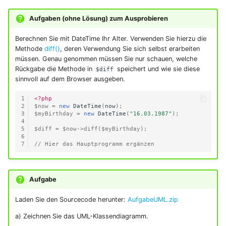
3.3.10 Selbsttest zu Apache
Konfiguration
4.4.8 Selbsttest zur PHP-
Aufgaben (ohne Lösung) zum Ausprobieren
Syntax
Berechnen Sie mit DateTime Ihr Alter. Verwenden Sie hierzu die
3.4 Der nginx Webserver
Methode
diff()
, deren Verwendung Sie sich selbst erarbeiten
4.5 Operatoren in PHP
müssen. Genau genommen müssen Sie nur schauen, welche
3.5 Der node.js Webserver
Rückgabe die Methode in
speichert und wie sie diese
$diff
sinnvoll auf dem Browser ausgeben.
4.6 Unterprogramme und
3.6 Aufgabe zum Kapitel
Fehlerbehandlung
1
<?php
Webserver
2
$now
=
new
DateTime
(
now
);
3
$myBirthday
=
new
DateTime
(
"16.03.1987"
);
4.6.1 Unterprogramme in
4
3.7 Zusammenfassung
PHP
5
$diff
=
$now
->
diff
(
$myBirthday
);
6
Kapitel Webserver
7
// Hier das Hauptprogramm ergänzen
Übersicht
4.6.2 Standard-Werte für
Unterprogramme
Aufgabe
4.6.3 Funktionsaufrufe
Laden Sie den Sourcecode herunter:
AufgabeUML.zip
innerhalb einer Funktion
a) Zeichnen Sie das UML-Klassendiagramm.